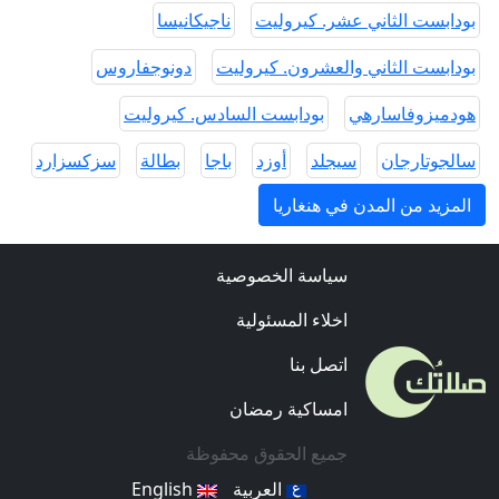
بودابست الثاني عشر. كيروليت
ناجيكانيسا
بودابست الثاني والعشرون. كيروليت
دونوجفاروس
هودميزوفاسارهي
بودابست السادس. كيروليت
سالجوتارجان
سيجلد
أوزد
باجا
بطالة
سزكسزارد
المزيد من المدن في هنغاريا
سياسة الخصوصية
اخلاء المسئولية
اتصل بنا
امساكية رمضان
جميع الحقوق محفوظة
العربية
English