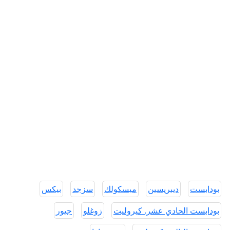
بودابست
ديبريسين
ميسكولك
سزجد
بيكس
بودابست الحادي عشر. كيروليت
زوغلو
جيور