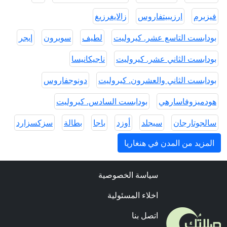
فيزبرم
ارزيبيتفاروس
زالايغرزيغ
بودابست التاسع عشر. كيروليت
لطيف
سوبرون
إيجر
بودابست الثاني عشر. كيروليت
ناجيكانيسا
بودابست الثاني والعشرون. كيروليت
دونوجفاروس
هودميزوفاسارهي
بودابست السادس. كيروليت
سالجوتارجان
سيجلد
أوزد
باجا
بطالة
سزكسزارد
المزيد من المدن في هنغاريا
سياسة الخصوصية
اخلاء المسئولية
اتصل بنا