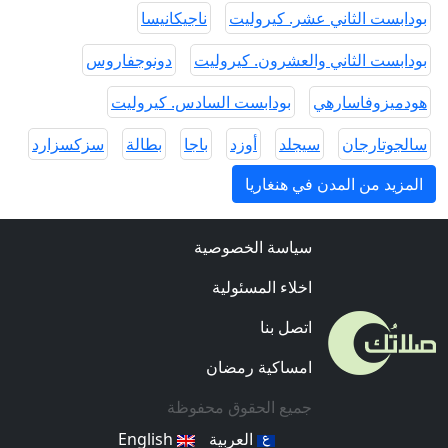
بودابست الثاني عشر. كيروليت
ناجيكانيسا
بودابست الثاني والعشرون. كيروليت
دونوجفاروس
هودميزوفاسارهي
بودابست السادس. كيروليت
سالجوتارجان
سيجلد
أوزد
باجا
بطالة
سزكسزارد
المزيد من المدن في هنغاريا
سياسة الخصوصية
اخلاء المسئولية
اتصل بنا
امساكية رمضان
جميع الحقوق محفوظة
العربية
English