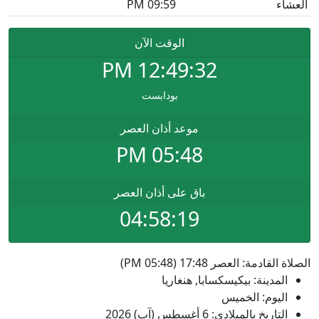
العشاء
09:59 PM
الوقت الآن
PM
12:49:32
بودابست
موعد أذان العصر
05:48 PM
باق على أذان العصر
04:58:19
الصلاة القادمة: العصر 17:48 (05:48 PM)
المدينة: بيكيسكسابا, هنغاريا
اليوم: الخميس
التاريخ بالميلادي: 6 أغسطس (آب) 2026