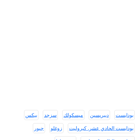
بودابست
ديبريسين
ميسكولك
سزجد
بيكس
بودابست الحادي عشر. كيروليت
زوغلو
جيور