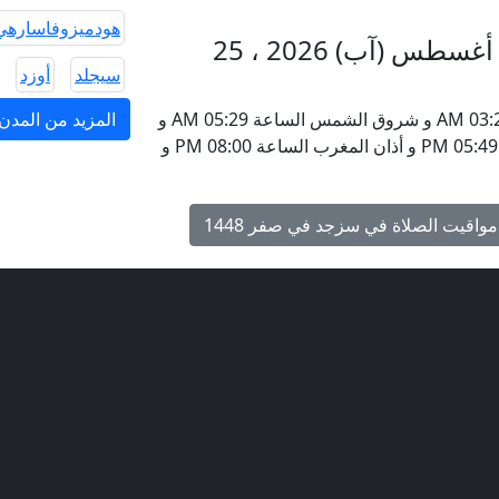
هودميزوفاسارهي
مواقيت الأذان في سزجد السبت 8 أغسطس (آب) 2026 ، 25
سيجلد
أوزد
يحين موعد أذان الفجر في سزجد ، هنغاريا الساعة 03:25 AM و شروق الشمس الساعة 05:29 AM و
المزيد من المدن 
أذان الظهر الساعة 12:45 PM و أذان العصر الساعة 05:49 PM و أذان المغرب الساعة 08:00 PM و
مواقيت الصلاة في سزجد في صفر 1448