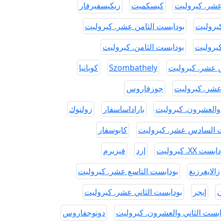
عشر. كيروليت
كيسكميت
زيكيسفيرفار
كيروليت
بودابست الثامن عشر. كيروليت
كيروليت
بودابست الثامن. كيروليت
 عشر. كيروليت
Szombathely
كوبانيا
عشر. كيروليت
جوزفاروس
والعشرون. كيروليت
باراداساسفار
زولنوك
 السادس عشر. كيروليت
كابوسفار
بست XX. كيروليت
إرد
فيزبرم
زالايغرزيغ
بودابست التاسع عشر. كيروليت
إيجر
بودابست الثاني عشر. كيروليت
ابست الثاني والعشرون. كيروليت
دونوجفاروس