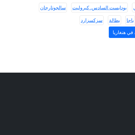
بودابست السادس. كيروليت
سالجوتارجان
باجا
بطالة
سزكسزارد
في هنغاريا