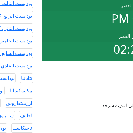
بودابست الثالث 
العصر
بودابست الرابع. 
بودابست الثاني. 
ن العصر
بودابست الخامس
02:
بودابست السابع 
بودابست الحادي 
تتابانيا
بودابست
بيكيسكسابا
بودا
ارزيبيتفاروس
ي لمدينة سزجد
لطيف
سوبرون
ناجيكانيسا
بود