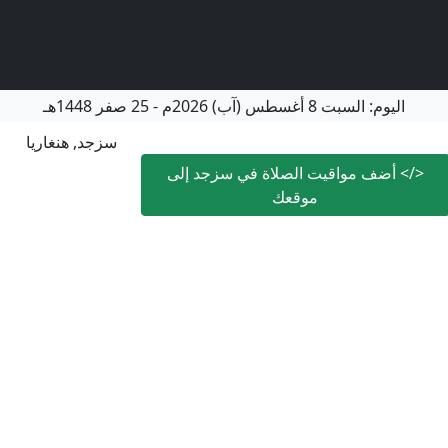
اليوم:
السبت
8 أغسطس (آب) 2026م
-
25 صفر 1448هـ
سزجد, هنغاريا
</>
أضف مواقيت الصلاة في سزجد إلى
موقعك