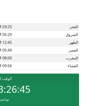
الفجر
03:25 AM
الشروق
05:29 AM
الظهر
12:45 PM
العصر
05:49 PM
المغرب
08:00 PM
العشاء
09:56 PM
الوقت ا
3:26:45
بودابس