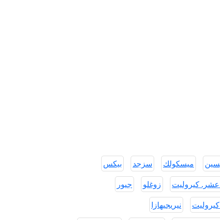
يسين
ميسكولك
سزجد
بيكس
عشر. كيروليت
زوغلو
جيور
كيروليت
نيريجيهازا