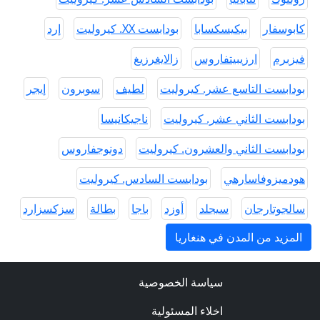
كابوسفار
بيكيسكسابا
بودابست XX. كيروليت
إرد
فيزبرم
ارزيبيتفاروس
زالايغرزيغ
بودابست التاسع عشر. كيروليت
لطيف
سوبرون
إيجر
بودابست الثاني عشر. كيروليت
ناجيكانيسا
بودابست الثاني والعشرون. كيروليت
دونوجفاروس
هودميزوفاسارهي
بودابست السادس. كيروليت
سالجوتارجان
سيجلد
أوزد
باجا
بطالة
سزكسزارد
المزيد من المدن في هنغاريا
سياسة الخصوصية
اخلاء المسئولية