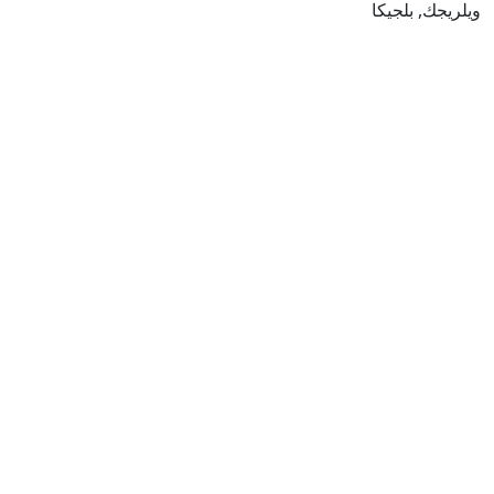
ويلريجك, بلجيكا