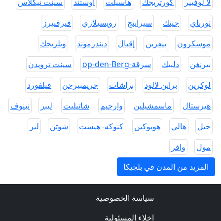
لا لوفيير
كورتريجك
هاسيلت
اوستند
سينت نيكلاس
تورناي
جينك
سيراينج
رويسيلاري
فيرفييرز
موسكرون
بيفرين
إقبال
ديندرموند
ويلريجك
بيرنغن
دلبيك
سرقة-op-den-Berg
سينت ترويدن
لوكرين
براين لالود
براشات
جريمبيرجن
فيلفورد
هيرستال
ماسمشيلين
وارجيم
شاتيليت
ليبر
نينوف
جيل
هالي
هوبوكين
كنوكه- هيست
شوتن
لير
مول
وافر
المزيد من المدن في بلجيكا
سياسة الخصوصية
اخلاء المسئولية