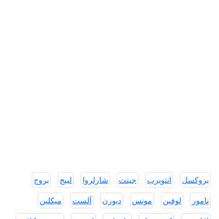
بروكسل
انتويرب
جينت
شارلروا
لييج
بروج
نامور
لوفين
مونس
ديورن
آلست
ميكلين