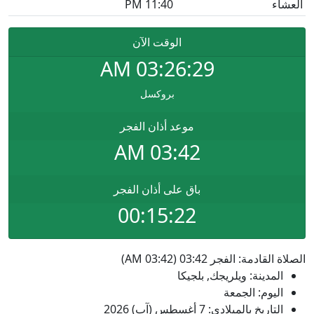
العشاء
11:40 PM
الوقت الآن
AM
03:26:29
بروكسل
موعد أذان الفجر
03:42 AM
باق على أذان الفجر
00:15:22
الصلاة القادمة: الفجر 03:42 (03:42 AM)
المدينة: ويلريجك, بلجيكا
اليوم: الجمعة
التاريخ بالميلادي: 7 أغسطس (آب) 2026