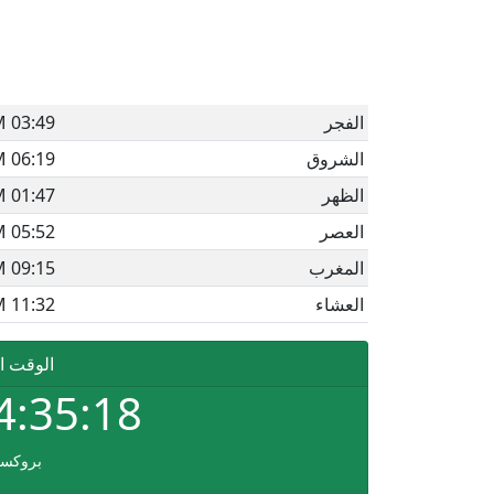
الفجر
03:49 AM
الشروق
06:19 AM
الظهر
01:47 PM
العصر
05:52 PM
المغرب
09:15 PM
العشاء
11:32 PM
الوقت ا
4:35:18
بروكس