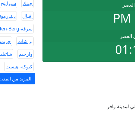
جينك
سيراينج
العصر
إقبال
ديندرمون
سرقة-op-den-Berg
ن العصر
براشات
جريمب
01:
وارجيم
شاتيلي
كنوكه- هيست
المزيد من المدن 
 لمدينة وافر