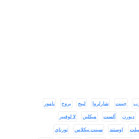
رب
جينت
شارلروا
لييج
بروج
نامور
ديورن
آلست
ميكلين
لا لوفيير
يلت
اوستند
سينت نيكلاس
تورناي