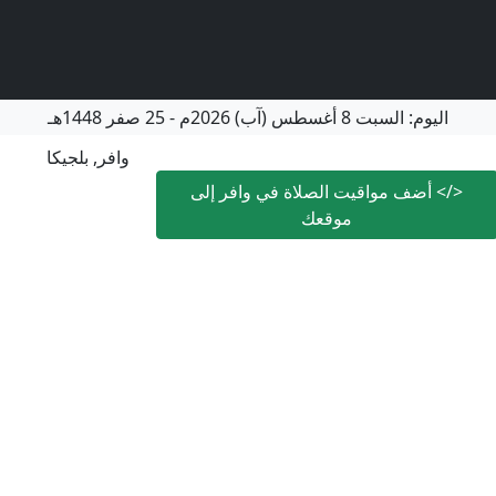
اليوم:
السبت
8 أغسطس (آب) 2026م
-
25 صفر 1448هـ
وافر, بلجيكا
</>
أضف مواقيت الصلاة في وافر إلى
موقعك