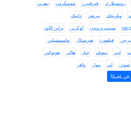
رويسيلاري
فيرفييرز
موسكرون
بيفرين
د
ويلريجك
بيرنغن
دلبيك
سينت ترويدن
لوكرين
براين لالود
يرجن
فيلفورد
هيرستال
ماسمشيلين
ت
ليبر
نينوف
جيل
هالي
هوبوكين
شوتن
لير
مول
وافر
في بلجيكا