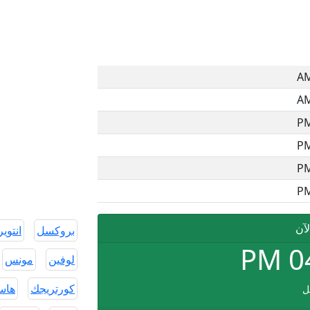
لآن
بروكسل
انتوي
PM
0
لوفين
مونس
كورتريجك
هاس
ل