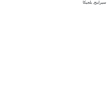
سيراينج, بلجيكا