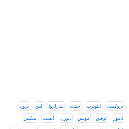
بروكسل
انتويرب
جينت
شارلروا
لييج
بروج
نامور
لوفين
مونس
ديورن
آلست
ميكلين