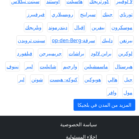
لا لوفيير
كورتريجك
هاسيلت
اوستند
سينت نيكلاس
تورناي
جينك
سيراينج
رويسيلاري
فيرفييرز
موسكرون
بيفرين
إقبال
ديندرموند
ويلريجك
بيرنغن
دلبيك
سرقة-op-den-Berg
سينت ترويدن
لوكرين
براين لالود
براشات
جريمبيرجن
فيلفورد
هيرستال
ماسمشيلين
وارجيم
شاتيليت
ليبر
نينوف
جيل
هالي
هوبوكين
كنوكه- هيست
شوتن
لير
مول
وافر
المزيد من المدن في بلجيكا
سياسة الخصوصية
اخلاء المسئولية