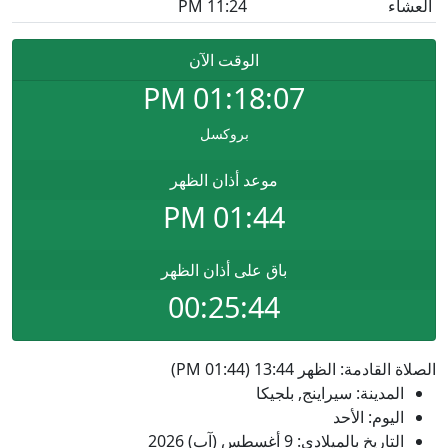
العشاء
11:24 PM
الوقت الآن
PM
01:18:07
بروكسل
موعد أذان الظهر
01:44 PM
باق على أذان الظهر
00:25:44
الصلاة القادمة: الظهر 13:44 (01:44 PM)
المدينة: سيراينج, بلجيكا
اليوم: الأحد
التاريخ بالميلادي: 9 أغسطس (آب) 2026