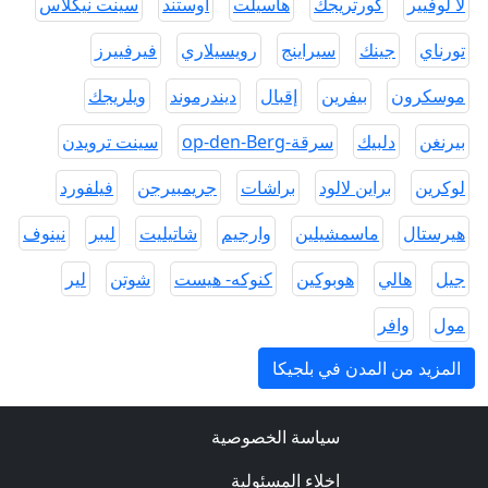
لا لوفيير
كورتريجك
هاسيلت
اوستند
سينت نيكلاس
تورناي
جينك
سيراينج
رويسيلاري
فيرفييرز
موسكرون
بيفرين
إقبال
ديندرموند
ويلريجك
بيرنغن
دلبيك
سرقة-op-den-Berg
سينت ترويدن
لوكرين
براين لالود
براشات
جريمبيرجن
فيلفورد
هيرستال
ماسمشيلين
وارجيم
شاتيليت
ليبر
نينوف
جيل
هالي
هوبوكين
كنوكه- هيست
شوتن
لير
مول
وافر
المزيد من المدن في بلجيكا
سياسة الخصوصية
اخلاء المسئولية