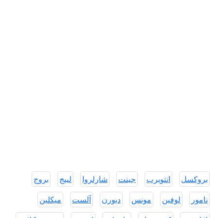
بروكسل
انتويرب
جينت
شارلروا
لييج
بروج
نامور
لوفين
مونس
ديورن
آلست
ميكلين