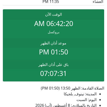
العشاء
11:35 PM
الوقت الآن
AM
06:42:20
بروكسل
موعد أذان الظهر
01:50 PM
باق على أذان الظهر
07:07:31
الصلاة القادمة: الظهر 13:50 (01:50 PM)
المدينة: نينوف, بلجيكا
اليوم: السبت
التاريخ بالميلادي: 8 أغسطس (آب) 2026