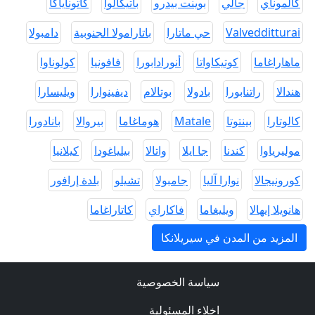
كالموناي
جالي
بوينت بيدرو
باتيكالوا
كاتوناياكا
Valvedditturai
حي ماتارا
باتارامولا الجنوبية
دامبولا
ماهاراغاما
كوتيكاواتا
أنورادابورا
فافونيا
كولوناوا
هندالا
راتنابورا
بادولا
بوتالام
ديفينوارا
ويليسارا
كالوتارا
بينتوتا
Matale
هوماغاما
بيروالا
بانادورا
موليرياوا
كندنا
جا ايلا
واتالا
بيلياغودا
كيلانيا
كورونيجالا
نوارا آليا
جامبولا
تشيلو
بلدة إرافور
هانويلا إيهالا
ويليغاما
فاكاراي
كاتاراغاما
المزيد من المدن في سيريلانكا
سياسة الخصوصية
اخلاء المسئولية