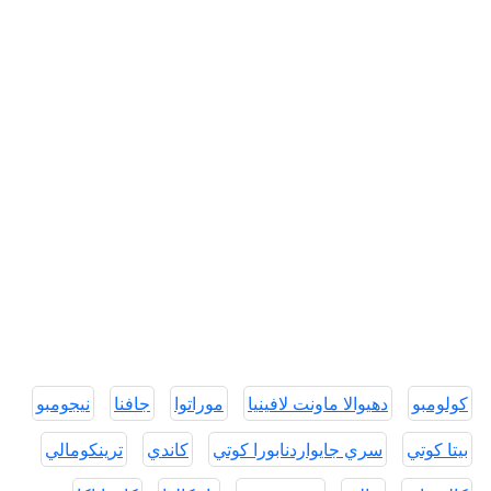
كولومبو
دهيوالا ماونت لافينيا
موراتوا
جافنا
نيجومبو
بيتا كوتي
سري جايواردنابورا كوتي
كاندي
ترينكومالي