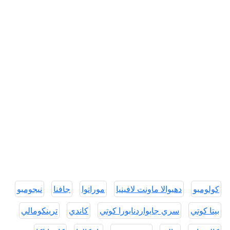
كولومبو
دهيوالا ماونت لافينيا
موراتوا
جافنا
نيجومبو
بيتا كوتي
سري جايواردنابورا كوتي
كاندي
ترينكومالي