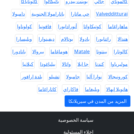
كالموناي
جالي
بوينت بيدرو
باتيكالوا
كاتوناياكا
Valvedditturai
حي ماتارا
باتارامولا الجنوبية
دامبولا
ماهاراغاما
كوتيكاواتا
أنورادابورا
فافونيا
كولوناوا
هندالا
راتنابورا
بادولا
بوتالام
ديفينوارا
ويليسارا
كالوتارا
بينتوتا
Matale
هوماغاما
بيروالا
بانادورا
موليرياوا
كندنا
جا ايلا
واتالا
بيلياغودا
كيلانيا
كورونيجالا
نوارا آليا
جامبولا
تشيلو
بلدة إرافور
هانويلا إيهالا
ويليغاما
فاكاراي
كاتاراغاما
المزيد من المدن في سيريلانكا
سياسة الخصوصية
اخلاء المسئولية