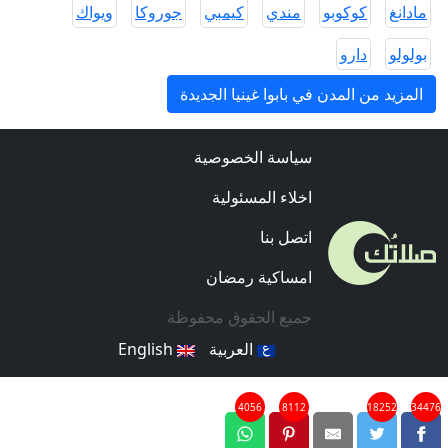
مادانغ
كوكوبو
مندي
كيمبي
جوروكا
ويواك
بولولو
دارو
المزيد من المدن في بابوا غينيا الجديدة
سياسة الخصوصية
اخلاء المسئولية
اتصل بنا
امساكية رمضان
جميع الحقوق محفوظة
العربية
English
4056
8112
18252
34476