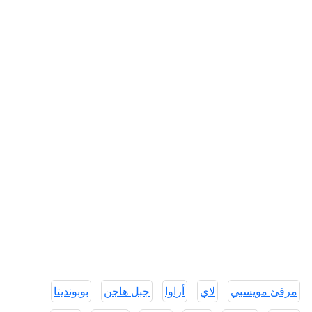
مرفئ مويسبي
لاي
أراوا
جبل هاجن
بوبونديتا