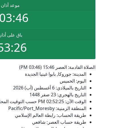
موعد أذان 
03:46 PM
باق على أذا
53:26
الصلاة القادمة: العصر 15:46 (03:46 PM)
المدينة: جوروكا, بابوا غينيا الجديدة
اليوم: الخميس
التاريخ بالميلادي: 6 أغسطس (آب) 2026
التاريخ بالهجري: 23 صفر 1448
الوقت الآن:
02:52:25
PM
حسب التوقيت المحلي
المنطقة الزمنية: Pacific/Port_Moresby
طريقة الحساب: رابطة العالم الإسلامي
طريقة حساب العصر: شافعي