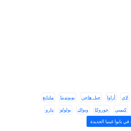
لاي
أراوا
جبل هاجن
بوبونديتا
مادانغ
كيمبي
جوروكا
ويواك
بولولو
دارو
ي بابوا غينيا الجديدة