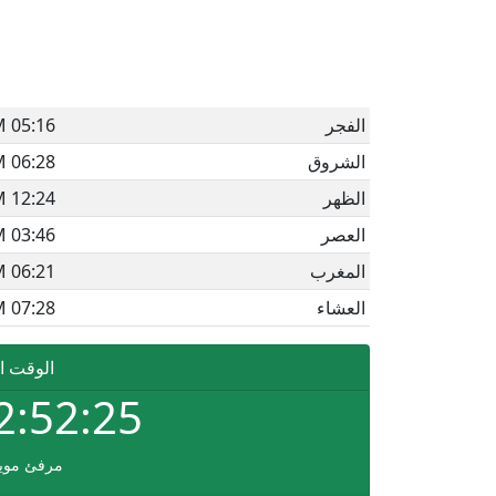
الفجر
05:16 AM
الشروق
06:28 AM
الظهر
12:24 PM
العصر
03:46 PM
المغرب
06:21 PM
العشاء
07:28 PM
الوقت ا
2:52:25
مرفئ موي