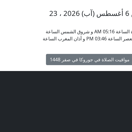
مواقيت الأذان في جوروكا الخميس 6 أغسطس (آب) 2026 ، 23
يحين موعد أذان الفجر في جوروكا ، بابوا غينيا الجديدة الساعة 05:16 AM و شروق الشمس الساعة
06:28 AM و أذان الظهر الساعة 12:24 PM و أذان العصر الساعة 03:46 PM و أذان المغرب الساعة
مواقيت الصلاة في جوروكا في صفر 1448