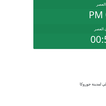
العصر
ن العصر
00:
 لمدينة جوروكا