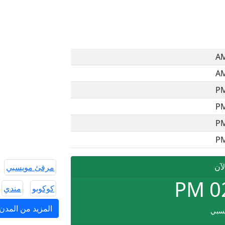
لآن
مرفئ مويسبي
PM
0
كوكوبو
مندي
المزيد من المدن ف
سبي