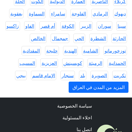
كربلاء
الناصرية
العمارة
الديوانية
الكوت
الحلة
ديهوك
الرمادي
الفلوجة
سامراء
السماوة
بعقوبة
سينا
سوران
الزبير
الكوفة
أم قصر
الفاو
زاكسو
الحارثة
الشطرة
الحي
جمجمال
الخالص
توزخورماتو
الشامية
الهندية
حلبجة
المقدادية
الحمدانية
الرميثة
كويسينش
العزيزية
المسيب
تكريت
الصويرة
بلد
سنجار
الإمام قاسم
بيجي
المزيد من المدن في العراق
سياسة الخصوصية
اخلاء المسئولية
اتصل بنا