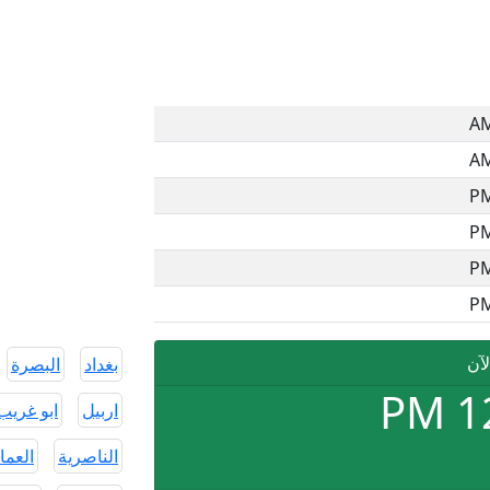
لآن
بغداد
البصرة
PM
1
اربيل
ابو غريب
الناصرية
العما