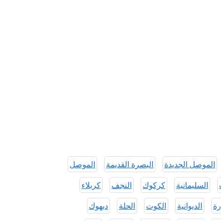
الموصل الجديدة
البصرة القديمة
الموصل
السليمانية
كركوك
النجف
كربلاء
رة
الديوانية
الكوت
الحلة
ديهوك