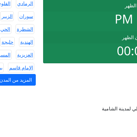
الرمادي
الفلو
الظهر
سوران
الزبير
الشطرة
الحي
ن الظهر
الهندية
حلبجة
00:
العزيزية
المس
الإمام قاسم
ب
المزيد من المدن
 لمدينة الشامية