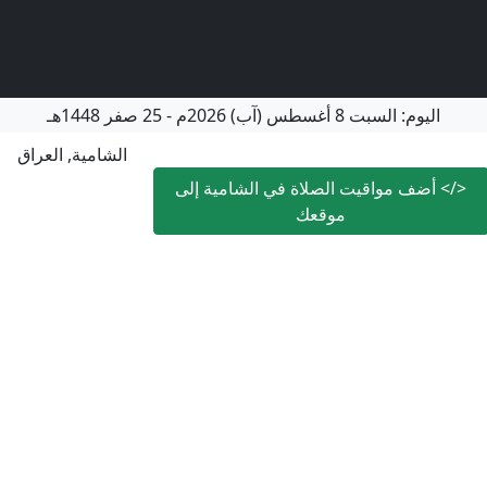
اليوم:
السبت
8 أغسطس (آب) 2026م
-
25 صفر 1448هـ
الشامية, العراق
</>
أضف مواقيت الصلاة في الشامية إلى
موقعك