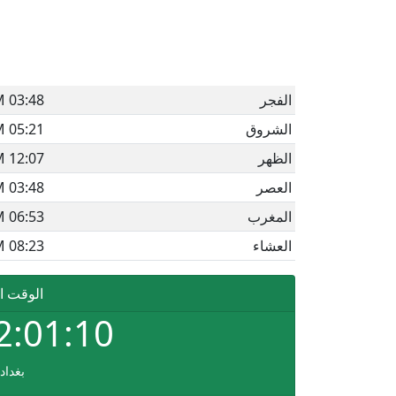
الفجر
03:48 AM
الشروق
05:21 AM
الظهر
12:07 PM
العصر
03:48 PM
المغرب
06:53 PM
العشاء
08:23 PM
الوقت ا
2:01:10
بغداد