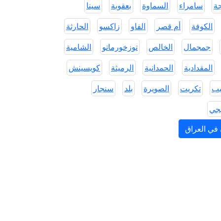
جة
سامراء
السماوة
بعقوبة
سينا
الكوفة
أم قصر
الفاو
زاكسو
الحارثة
جمجمال
الخالص
توزخورماتو
الشامية
المقدادية
الحمدانية
الرميثة
كويسينش
يب
تكريت
الصويرة
بلد
سنجار
يجي
 في العراق