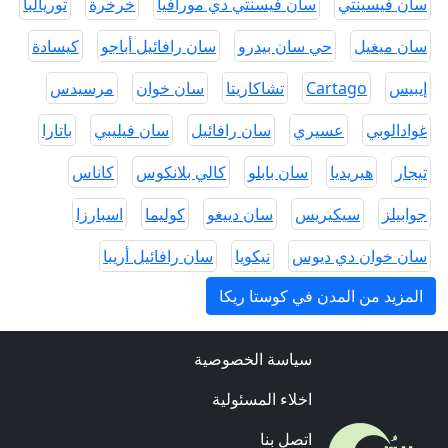
سان فيسينتي
سان فيسنتي دي مورافيا
خرخرة
توريالبا
سان ميغيل
حي سان بيدرو
سان رافائيل أباجو
كيسادة
إيبيس
Cartago
تشاكاريتا
سان خوان
مرسيدس
غوادالوبي
عسيري
سان رافائيل
سان فيليبي
باتارا
تيجار
هيريديا
سان بابلو
كالي بلانكوس
كاناس
جوابيلز
سيكيريس
سان دييغو
كوليما
اسبارزا
سان خوان دي ديوس
نيكويا
سان رافائيل أريبا
المزيد من المدن في كوستا ريكا
سياسة الخصوصية
اخلاء المسئولية
اتصل بنا