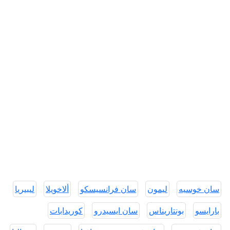
سان خوسيه
ليمون
سان فرانسيسكو
ألاخويلا
ليبيريا
بارايسو
بونتاريناس
سان ايسيدرو
كوريدابات