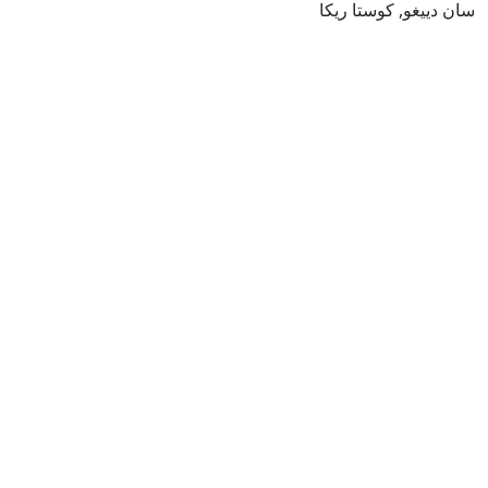
سان دييغو, كوستا ريكا