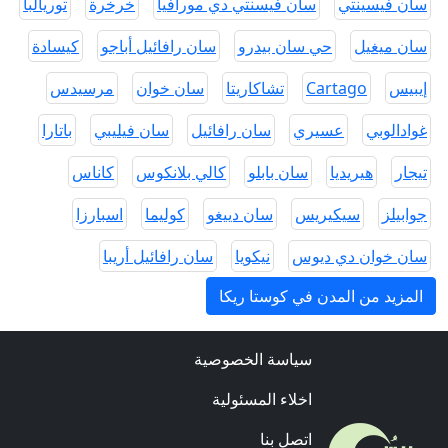
سان فيسينتي
سان فيسنتي دي مورافيا
خرخرة
توريالبا
سان ميغيل
حي سان بيدرو
سان رافائيل أباجو
كيسادة
إيبيس
Cartago
تشاكاريتا
سان خوان
مرسيدس
غوادالوبي
عسيري
سان رافائيل
سان فيليبي
باتارا
تيجار
هيريديا
سان بابلو
كالي بلانكوس
كاناس
جوابيلز
سيكيريس
سان دييغو
كوليما
اسبارزا
سان خوان دي ديوس
نيكويا
سان رافائيل أريبا
المزيد من المدن في كوستا ريكا
سياسة الخصوصية
اخلاء المسئولية
اتصل بنا