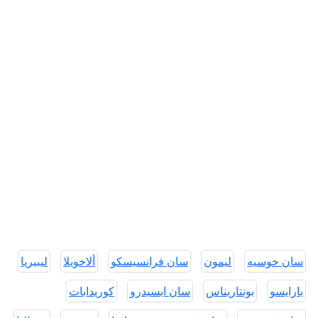
سان خوسيه
ليمون
سان فرانسيسكو
ألاخويلا
ليبيريا
بارايسو
بونتاريناس
سان ايسيدرو
كوريدابات