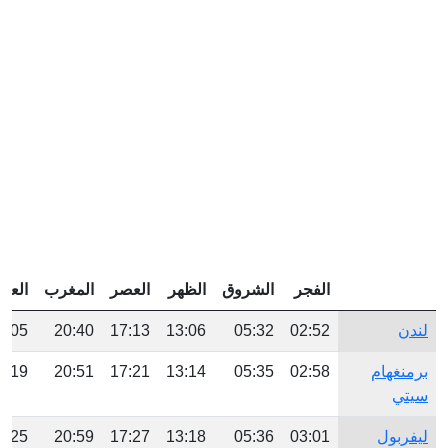
الفجر
الشروق
الظهر
العصر
المغرب
العش
لندن
02:52
05:32
13:06
17:13
20:40
3:05
برمنغهام
02:58
05:35
13:14
17:21
20:51
3:19
سيتي
ليفربول
03:01
05:36
13:18
17:27
20:59
3:25