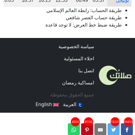
بوينجي
05:37
06:49
12:53
16:15
18:57
20:05
طريقة الحساب: رابطة العالم الإسلامي
طريقة حساب العصر شافعي
طريقة ضبط خط العرض: لا توجد قاعدة
سياسة الخصوصية
اخلاء المسئولية
اتصل بنا
امساكية رمضان
جميع الحقوق محفوظة
العربية
English
4054
8108
18243
34459