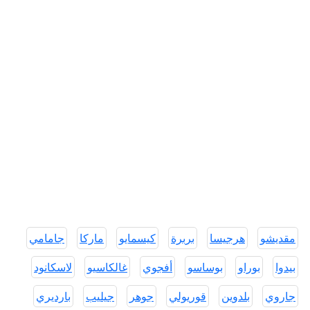
مقديشو
هرجيسا
بربرة
كيسمايو
ماركا
جامامي
بيدوا
بوراو
بوساسو
أفجوي
غالكاسيو
لاسكانود
جاروي
بلدوين
قوريولي
جوهر
جيليب
بارديري