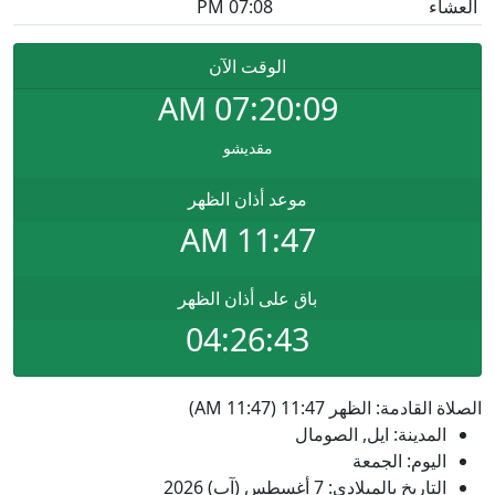
العشاء
07:08 PM
الوقت الآن
AM
07:20:09
مقديشو
موعد أذان الظهر
11:47 AM
باق على أذان الظهر
04:26:42
الصلاة القادمة: الظهر 11:47 (11:47 AM)
المدينة: ايل, الصومال
اليوم: الجمعة
التاريخ بالميلادي: 7 أغسطس (آب) 2026