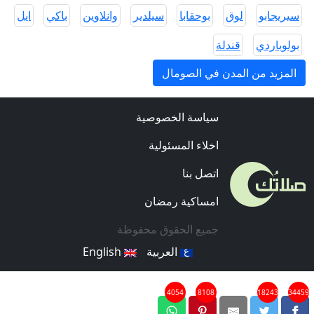
سيريجابو
لوق
بوحقابا
سيلدير
وانلاوين
باكي
ايل
بولوباردي
قندلة
المزيد من المدن في الصومال
سياسة الخصوصية
اخلاء المسئولية
اتصل بنا
امساكية رمضان
جميع الحقوق محفوظة
العربية
English
4054
8108
18243
34459