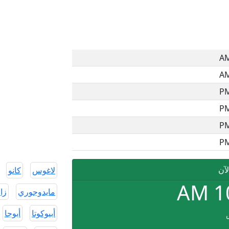
لآن
لاغوس
كانو
AM
1
مايدوجوري
زار
أبيوكوتا
أبوجا