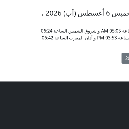
مواقيت الأذان في اسوك اورون الخميس 6 أغسطس (آب) 2026 ،
يحين موعد أذان الفجر في اسوك اورون ، نيجيريا الساعة 05:05 AM و شروق الشمس الساعة 06:24
AM و أذان الظهر الساعة 12:33 PM و أذان العصر الساعة 03:53 PM و أذان المغرب الساعة 06:42