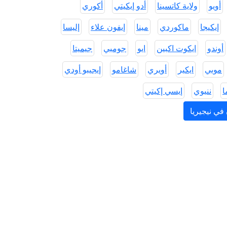
أويو
ولاية كاتسينا
أدو إيكيتي
أكوري
إيكيجا
ماكوردي
مينا
إيفون علاء
إليسا
أوندو
ايكوت اكبين
ايو
جومبي
جيميتا
موبي
ايكير
أويري
شاغامو
إيجيبو أودي
ا
ننيوي
إيسي إكيتي
في نيجيريا