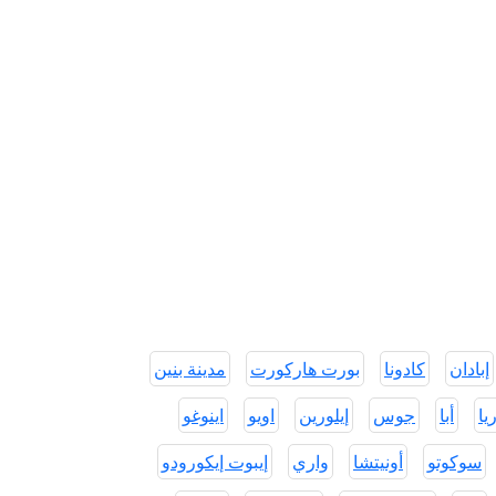
إبادان
كادونا
بورت هاركورت
مدينة بنين
يا
أبا
جوس
إيلورين
اويو
اينوغو
سوكوتو
أونيتشا
واري
إيبوت إيكورودو