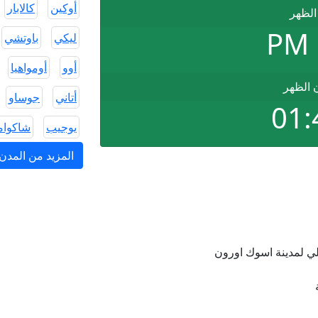
أوكين
كالابار
الظهر
ليكي
باوتشي
أوو
أومواهيا
ن الظهر
أتاني
جوساو
01:
يوجيب
شاكوام
المزيد من المدن 
ي لمدينة اسوك اورون