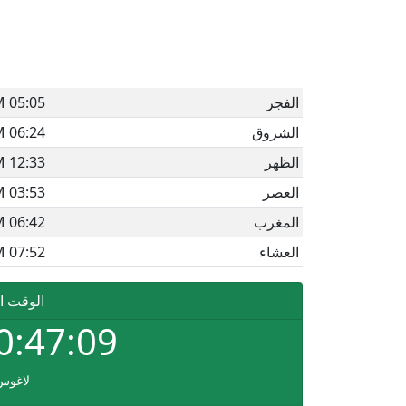
الفجر
05:05 AM
الشروق
06:24 AM
الظهر
12:33 PM
العصر
03:53 PM
المغرب
06:42 PM
العشاء
07:52 PM
الوقت ا
0:47:09
لاغوس