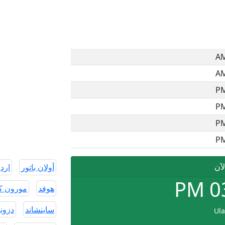
لآن
أولان باتور
ارد
PM
0
هوفد
مورون ك
ساينشاند
دزونه
Ula