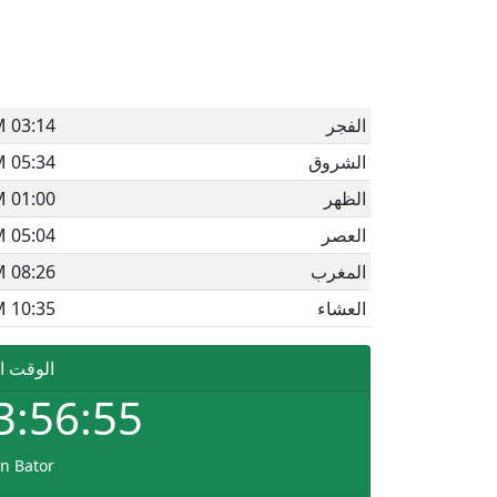
الفجر
03:14 AM
الشروق
05:34 AM
الظهر
01:00 PM
العصر
05:04 PM
المغرب
08:26 PM
العشاء
10:35 PM
الوقت ا
3:56:55
n Bator