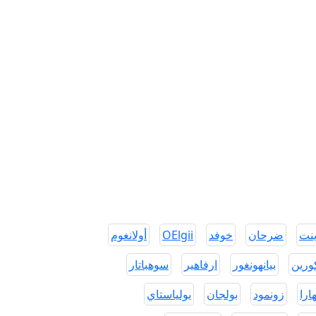
ينت
ضرحان
خوفد
OElgii
أولانغوم
ورين
بيانهونغور
ارفاهير
سوهباتار
ارا
زونمود
بولجان
يولياستاي