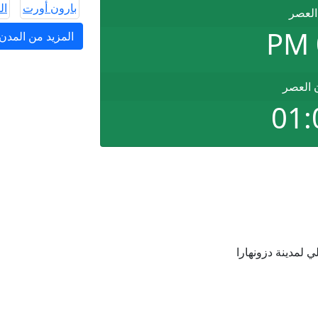
بارون أورت
ال
العصر
المزيد من المدن 
ن العصر
01:
 لمدينة دزونهارا