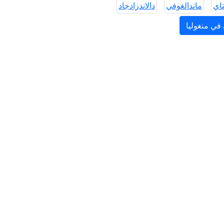
تاي
ماندالغوفي
دالاندزادجاد
في منغوليا