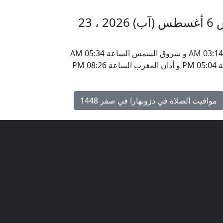
مواقيت الأذان في دزونهارا الخميس 6 أغسطس (آب) 2026 ، 23
يحين موعد أذان الفجر في دزونهارا ، منغوليا الساعة 03:14 AM و شروق الشمس الساعة 05:34 AM
و أذان الظهر الساعة 01:00 PM و أذان العصر الساعة 05:04 PM و أذان المغرب الساعة 08:26 PM
مواقيت الصلاة في دزونهارا في صفر 1448