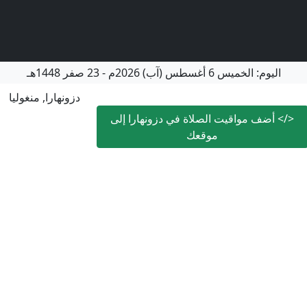
اليوم:
الخميس
6 أغسطس (آب) 2026م
-
23 صفر 1448هـ
دزونهارا, منغوليا
</>
أضف مواقيت الصلاة في دزونهارا إلى
موقعك