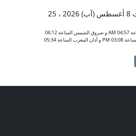
مواقيت الأذان في مورامانجا السبت 8 أغسطس (آب) 2026 ، 25
يحين موعد أذان الفجر في مورامانجا ، مدغشقر الساعة 04:57 AM و شروق الشمس الساعة 06:12
AM و أذان الظهر الساعة 11:53 AM و أذان العصر الساعة 03:08 PM و أذان المغرب الساعة 05:34