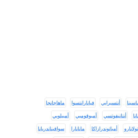
اسينا
أنتسيرابي
فيانارانتسوا
ماهاجانجا
نا
أنتانيفوتسي
أمبوفومبي
أمبيلوبي
ولانارو
أمباتوندرازاكا
مانانارا
سوافيناندريانا