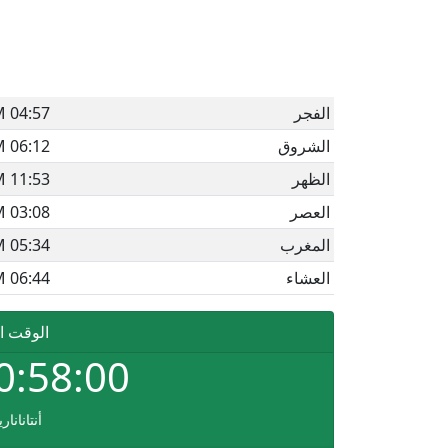
الفجر
04:57 AM
الشروق
06:12 AM
الظهر
11:53 AM
العصر
03:08 PM
المغرب
05:34 PM
العشاء
06:44 PM
الوقت ا
0:58:00
أنتانانار