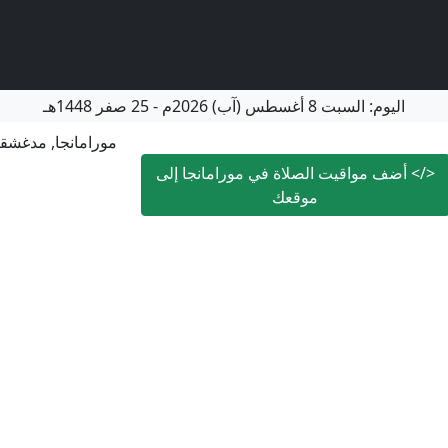
اليوم:
السبت
8 أغسطس (آب) 2026م
-
25 صفر 1448هـ
مورامانجا, مدغشق
</>
أضف مواقيت الصلاة في مورامانجا إلى
موقعك