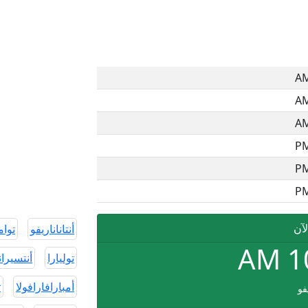
لآن
أنتاناناريفو
توام
AM
1
توليارا
أنتسيرانا
أمبارافارافولا
ت
يفو