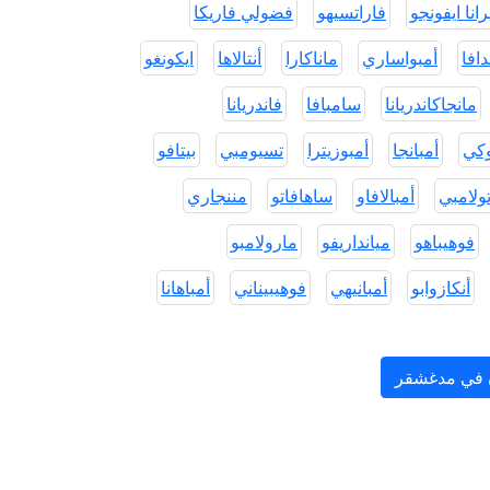
انا ايفونجو
فاراتسيهو
فضولي فاريكا
افا
أمبواساري
ماناكارا
أنتالاها
ايكونغو
مانجاكاندريانا
سامبافا
فاندريانا
وكي
أمبانجا
أمبوزيترا
تسيومبي
بيتافو
تولامبي
أمبالافاو
ساهافاتو
مننجاري
فوهيباهو
ميانداريفو
مارولامبو
أنكازوابو
أمبانيهي
فوهيبيناني
أمباهانا
ن في مدغشقر