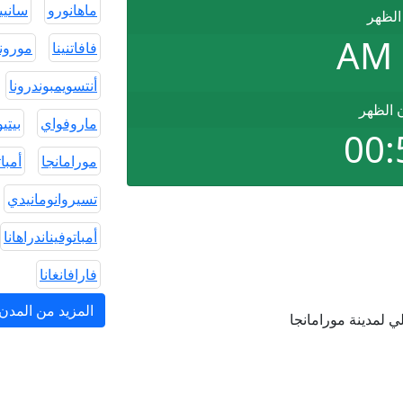
ماهانورو
سانيير
الظهر
فافاتنينا
موروند
أنتسويمبوندرونا
ن الظهر
ماروفواي
بيتي
00:
مورامانجا
أمبا
تسيروانومانيدي
أمباتوفيناندراهانا
فارافانغانا
المزيد من المد
 لمدينة مورامانجا