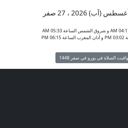
مواقيت الأذان في يورو الإثنين 10 أغسطس (آب) 2026 ، 27 صفر
يحين موعد أذان الفجر في يورو ، هندوراس الساعة 04:17 AM و شروق الشمس الساعة 05:33 AM
و أذان الظهر الساعة 11:54 AM و أذان العصر الساعة 03:02 PM و أذان المغرب الساعة 06:15 PM
اقيت الصلاة في يورو في صفر 1448