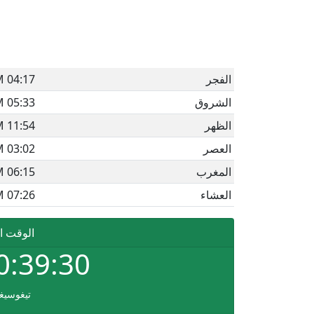
الفجر
04:17 AM
الشروق
05:33 AM
الظهر
11:54 AM
العصر
03:02 PM
المغرب
06:15 PM
العشاء
07:26 PM
الوقت ا
0:39:30
تيغوسيغا