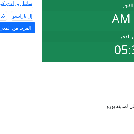
سانتا روزا دي كو
الفجر
إل بارايسو
لابا
المزيد من المد
ن الفجر
05:
 لمدينة يورو