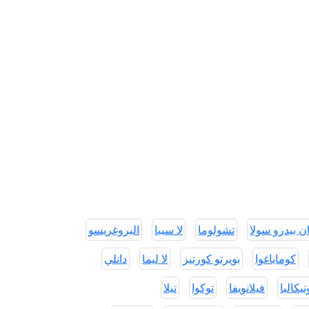
 بيدرو سولا
تشولوما
لا سيبا
البروغريسو
كوماياغوا
بويرتو كورتيز
لا ليما
دانلي
يكالبا
فيلانويفا
توكوا
تيلا