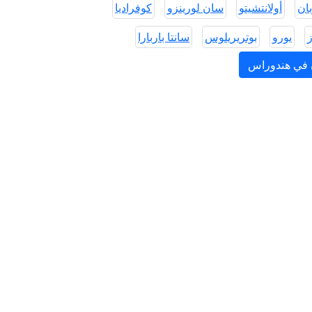
بان
أولانتشيتو
سان لورينزو
كوفراديا
ز
يورو
بوتريريلوس
سانتا باربارا
ن في هندوراس