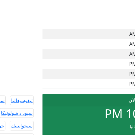
لآن
تيغوسيغالبا
سان
PM
1
سيوداد شولوتيكا
سيجواتيبيك
جوت
لبا