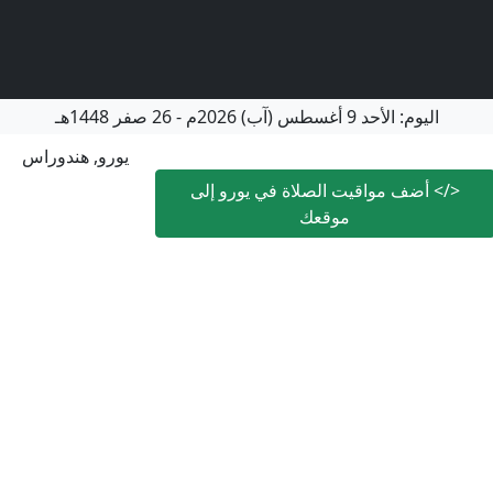
اليوم:
الأحد
9 أغسطس (آب) 2026م
-
26 صفر 1448هـ
يورو, هندوراس
</>
أضف مواقيت الصلاة في يورو إلى
موقعك