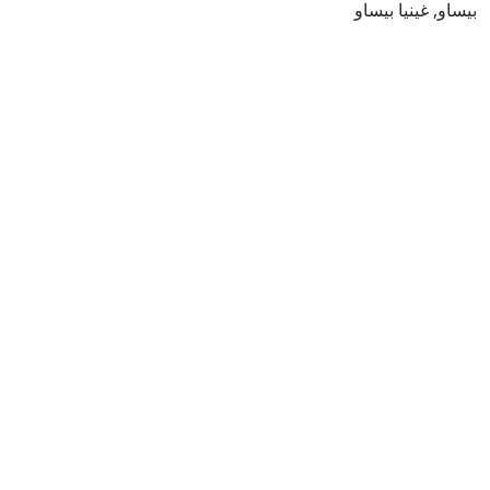
بيساو, غينيا بيساو