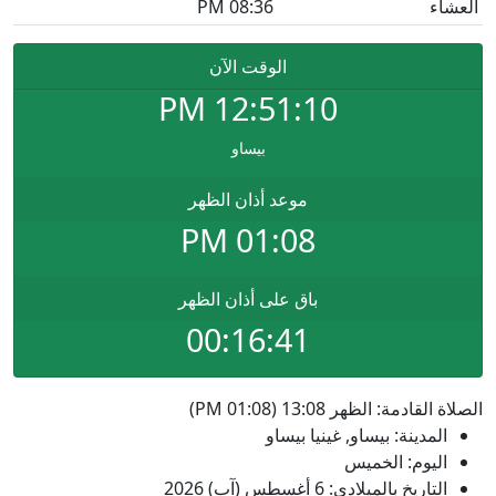
العشاء
08:36 PM
الوقت الآن
PM
12:51:10
بيساو
موعد أذان الظهر
01:08 PM
باق على أذان الظهر
00:16:41
الصلاة القادمة: الظهر 13:08 (01:08 PM)
المدينة: بيساو, غينيا بيساو
اليوم: الخميس
التاريخ بالميلادي: 6 أغسطس (آب) 2026