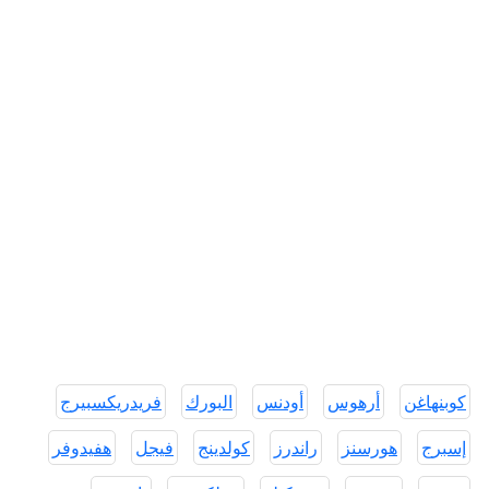
كوبنهاغن
أرهوس
أودنس
البورك
فريدريكسبيرج
إسبرج
هورسنز
راندرز
كولدينج
فيجل
هفيدوفر