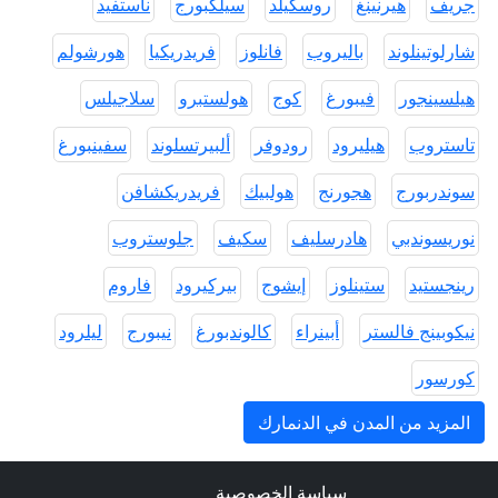
جريف
هيرنينغ
روسكيلد
سيلكبورج
ناستفيد
شارلوتينلوند
باليروب
فانلوز
فريدريكيا
هورشولم
هيلسينجور
فيبورغ
كوج
هولستبرو
سلاجيلس
تاستروب
هيليرود
رودوفر
ألبيرتسلوند
سفينبورغ
سوندربورج
هجورنج
هولبيك
فريدريكشافن
نوريسوندبي
هادرسليف
سكيف
جلوستروب
رينجستيد
ستينلوز
إيشوج
بيركيرود
فاروم
نيكوبينج فالستر
أبينراء
كالوندبورغ
نيبورج
ليلرود
كورسور
المزيد من المدن في الدنمارك
سياسة الخصوصية