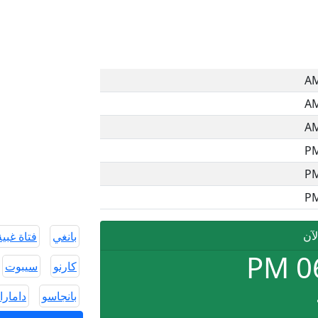
لآن
بانغي
فتاة غبية
PM
0
كارنو
سيبوت
بانجاسو
دامارا