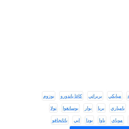
مبايكي
بربراتي
كاغا باندورو
بوزوم
بامباري
بريا
بوار
بوسانغوا
نولا
موباي
باوا
بودا
إبي
باتانجافو