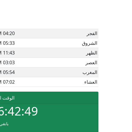
الفجر
04:20 AM
الشروق
05:33 AM
الظهر
11:43 AM
العصر
03:03 PM
المغرب
05:54 PM
العشاء
07:02 PM
الوقت ا
6:42:49
بانغي