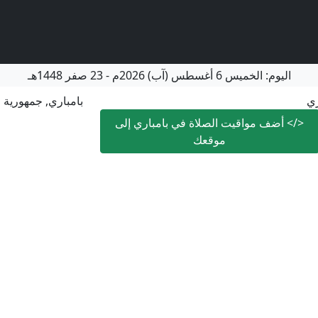
اليوم:
الخميس
6 أغسطس (آب) 2026م
-
23 صفر 1448هـ
ري
بامباري, جمهورية 
</>
أضف مواقيت الصلاة في بامباري إلى
موقعك