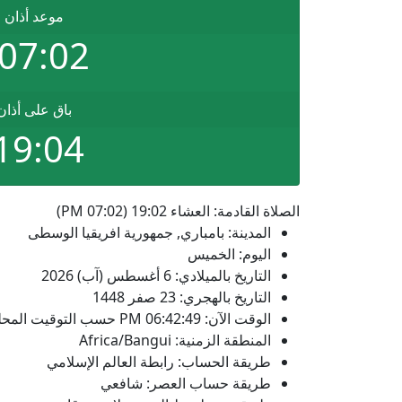
موعد أذان 
07:02 PM
باق على أذان
19:03
الصلاة القادمة: العشاء 19:02 (07:02 PM)
المدينة: بامباري, جمهورية افريقيا الوسطى
اليوم: الخميس
التاريخ بالميلادي: 6 أغسطس (آب) 2026
التاريخ بالهجري: 23 صفر 1448
الوقت الآن:
06:42:49
PM
حسب التوقيت المحلي
المنطقة الزمنية: Africa/Bangui
طريقة الحساب: رابطة العالم الإسلامي
طريقة حساب العصر: شافعي