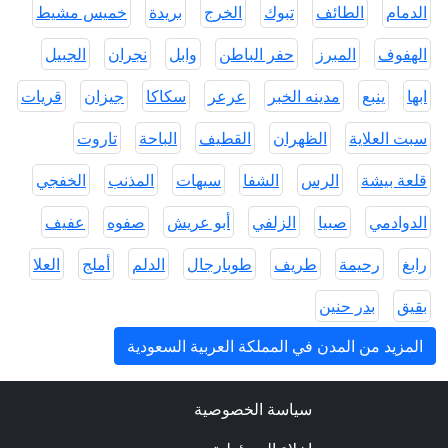
الدمام
الطائف
تبوك
الخرج
بريدة
خميس مشيط
الهفوف
المبرز
حفر الباطن
وابل
نجران
الجبيل
ابها
ينبع
مدينه الخبر
عرعر
سكاكا
جيزان
قريات
سبت العلاية
الظهران
القطيف
الباحة
تاروت
قلعة بيشة
الرس
الشفا
سيهات
المذنب
الخفجي
الدوادمي
صبيا
الزلفي
أبو عريش
صفوه
عفيف
رابغ
رحيمة
طريف
طوبارجال
الدلم
أملج
العلا
بقيق
بدر حنين
المزيد من المدن في المملكة العربية السعودية
سياسة الخصوصية